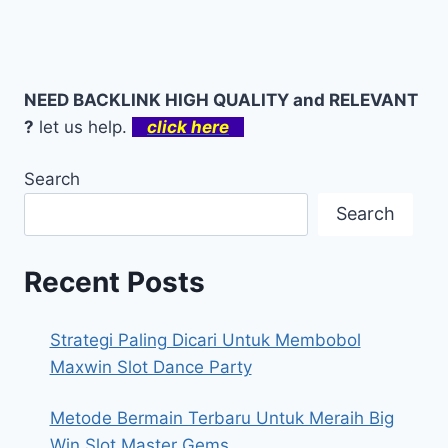
NEED BACKLINK HIGH QUALITY and RELEVANT
?
let us help.
click here
Search
Search
Recent Posts
Strategi Paling Dicari Untuk Membobol
Maxwin Slot Dance Party
Metode Bermain Terbaru Untuk Meraih Big
Win Slot Master Gems