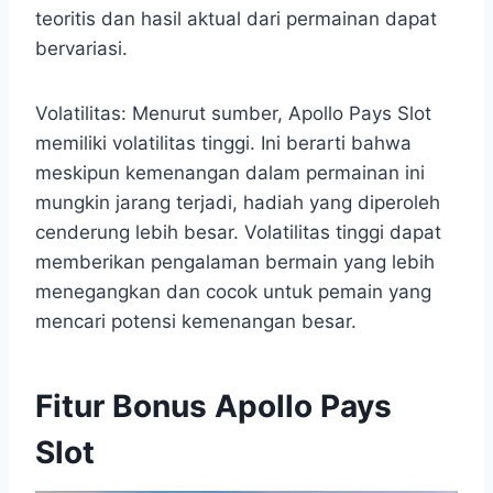
teoritis dan hasil aktual dari permainan dapat
bervariasi.
Volatilitas: Menurut sumber, Apollo Pays Slot
memiliki volatilitas tinggi. Ini berarti bahwa
meskipun kemenangan dalam permainan ini
mungkin jarang terjadi, hadiah yang diperoleh
cenderung lebih besar. Volatilitas tinggi dapat
memberikan pengalaman bermain yang lebih
menegangkan dan cocok untuk pemain yang
mencari potensi kemenangan besar.
Fitur Bonus Apollo Pays
Slot