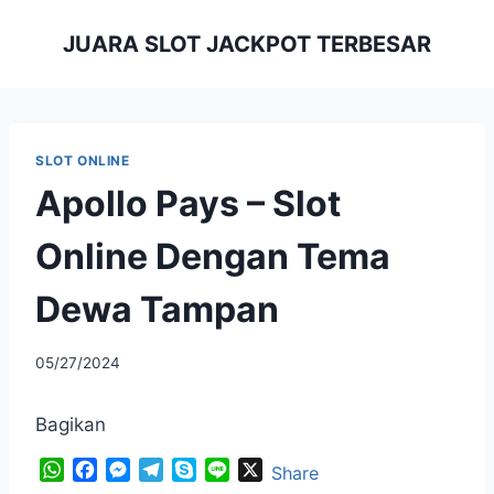
Skip
JUARA SLOT JACKPOT TERBESAR
to
content
SLOT ONLINE
Apollo Pays – Slot
Online Dengan Tema
Dewa Tampan
By
05/27/2024
admint0953
Bagikan
W
F
M
T
S
L
X
Share