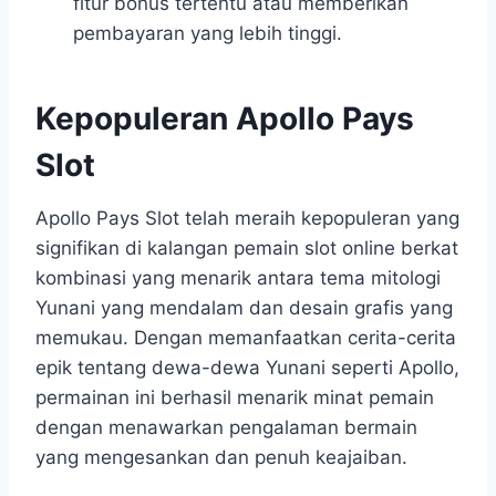
fitur bonus tertentu atau memberikan
pembayaran yang lebih tinggi.
Kepopuleran Apollo Pays
Slot
Apollo Pays Slot telah meraih kepopuleran yang
signifikan di kalangan pemain slot online berkat
kombinasi yang menarik antara tema mitologi
Yunani yang mendalam dan desain grafis yang
memukau. Dengan memanfaatkan cerita-cerita
epik tentang dewa-dewa Yunani seperti Apollo,
permainan ini berhasil menarik minat pemain
dengan menawarkan pengalaman bermain
yang mengesankan dan penuh keajaiban.