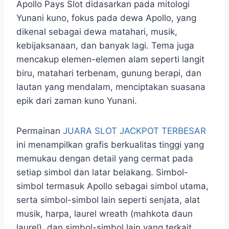
Apollo Pays Slot didasarkan pada mitologi
Yunani kuno, fokus pada dewa Apollo, yang
dikenal sebagai dewa matahari, musik,
kebijaksanaan, dan banyak lagi. Tema juga
mencakup elemen-elemen alam seperti langit
biru, matahari terbenam, gunung berapi, dan
lautan yang mendalam, menciptakan suasana
epik dari zaman kuno Yunani.
Permainan
JUARA SLOT JACKPOT TERBESAR
ini menampilkan grafis berkualitas tinggi yang
memukau dengan detail yang cermat pada
setiap simbol dan latar belakang. Simbol-
simbol termasuk Apollo sebagai simbol utama,
serta simbol-simbol lain seperti senjata, alat
musik, harpa, laurel wreath (mahkota daun
laurel), dan simbol-simbol lain yang terkait