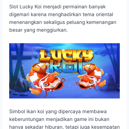
h
a
e
e
k
i
a
c
s
l
y
n
Slot Lucky Koi menjadi permainan banyak
t
e
s
e
p
e
digemari karena menghadirkan tema oriental
s
b
e
g
e
menenangkan sekaligus peluang kemenangan
A
o
n
r
besar yang menggiurkan.
p
o
g
a
p
k
e
m
r
Simbol ikan koi yang dipercaya membawa
keberuntungan menjadikan game ini bukan
hanya sekadar hiburan, tetapi juga kesempatan