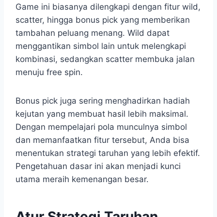
Game ini biasanya dilengkapi dengan fitur wild,
scatter, hingga bonus pick yang memberikan
tambahan peluang menang. Wild dapat
menggantikan simbol lain untuk melengkapi
kombinasi, sedangkan scatter membuka jalan
menuju free spin.
Bonus pick juga sering menghadirkan hadiah
kejutan yang membuat hasil lebih maksimal.
Dengan mempelajari pola munculnya simbol
dan memanfaatkan fitur tersebut, Anda bisa
menentukan strategi taruhan yang lebih efektif.
Pengetahuan dasar ini akan menjadi kunci
utama meraih kemenangan besar.
Atur Strategi Taruhan