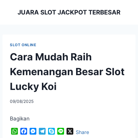
Skip
JUARA SLOT JACKPOT TERBESAR
to
content
SLOT ONLINE
Cara Mudah Raih
Kemenangan Besar Slot
Lucky Koi
By
09/08/2025
admint0953
Bagikan
W
F
M
T
S
L
X
Share