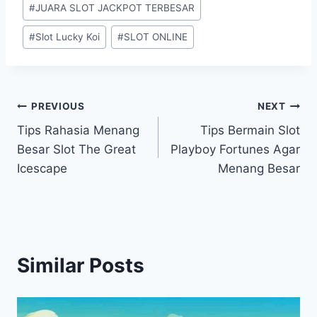
#
JUARA SLOT JACKPOT TERBESAR
#
Slot Lucky Koi
#
SLOT ONLINE
Post
PREVIOUS
NEXT
Tips Rahasia Menang
Tips Bermain Slot
navigation
Besar Slot The Great
Playboy Fortunes Agar
Icescape
Menang Besar
Similar Posts