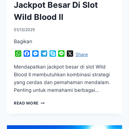
Jackpot Besar Di Slot
Wild Blood II
By
01/13/2025
admint0953
Bagikan
WhatsApp
Facebook
Messenger
Telegram
Skype
Line
X
Share
Mendapatkan jackpot besar di slot Wild
Blood II membutuhkan kombinasi strategi
yang cerdas dan pemahaman mendalam.
Penting untuk memahami berbagai…
CARA
READ MORE
MENDAPATKAN
JACKPOT
BESAR
DI