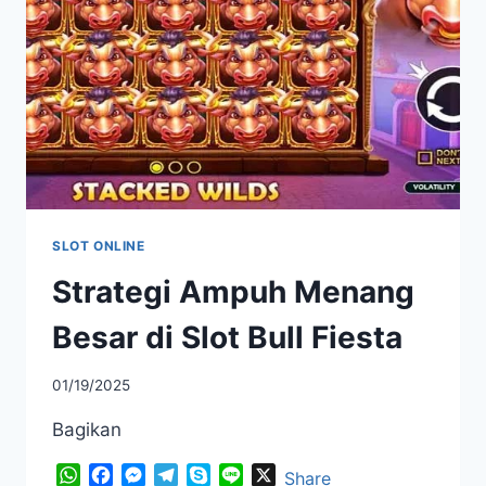
SLOT ONLINE
Strategi Ampuh Menang
Besar di Slot Bull Fiesta
By
01/19/2025
admint0953
Bagikan
WhatsApp
Facebook
Messenger
Telegram
Skype
Line
X
Share