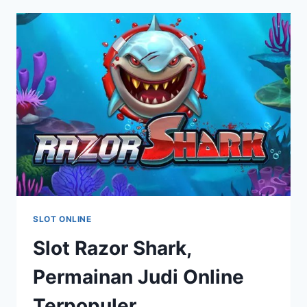
MENANG
BESAR
DI
SLOT
RED
HOT
SLINGO
SLOT ONLINE
Slot Razor Shark,
Permainan Judi Online
Terpopuler