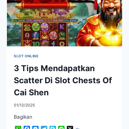
INFINITY
SLOT ONLINE
3 Tips Mendapatkan
Scatter Di Slot Chests Of
Cai Shen
By
01/13/2025
admint0953
Bagikan