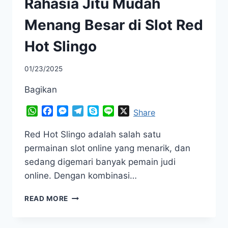
Rahasia Jitu Mudah
Menang Besar di Slot Red
Hot Slingo
By
01/23/2025
admint0953
Bagikan
WhatsApp
Facebook
Messenger
Telegram
Skype
Line
X
Share
Red Hot Slingo adalah salah satu
permainan slot online yang menarik, dan
sedang digemari banyak pemain judi
online. Dengan kombinasi…
RAHASIA
READ MORE
JITU
MUDAH