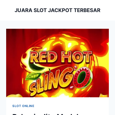
Skip
JUARA SLOT JACKPOT TERBESAR
to
content
SLOT ONLINE