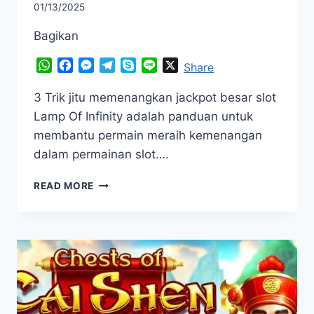
By
01/13/2025
admint0953
Bagikan
WhatsApp
Facebook
Messenger
Telegram
Skype
Line
X
Share
3 Trik jitu memenangkan jackpot besar slot
Lamp Of Infinity adalah panduan untuk
membantu permain meraih kemenangan
dalam permainan slot….
3
READ MORE
TRIK
JITU
MEMENANGKAN
JACKPOT
BESAR
SLOT
LAMP
OF