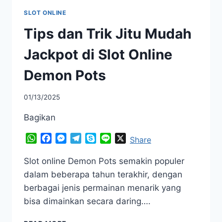
SLOT ONLINE
Tips dan Trik Jitu Mudah
Jackpot di Slot Online
Demon Pots
By
01/13/2025
admint0953
Bagikan
WhatsApp
Facebook
Messenger
Telegram
Skype
Line
X
Share
Slot online Demon Pots semakin populer
dalam beberapa tahun terakhir, dengan
berbagai jenis permainan menarik yang
bisa dimainkan secara daring….
TIPS