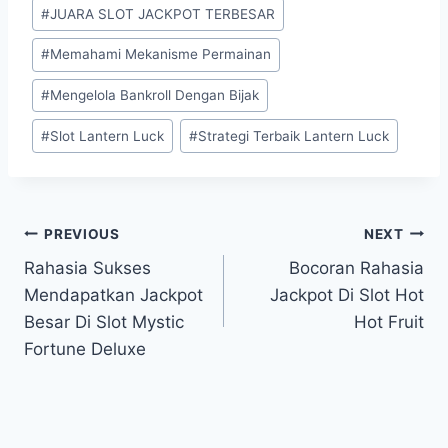
Post
#
JUARA SLOT JACKPOT TERBESAR
Tags:
#
Memahami Mekanisme Permainan
#
Mengelola Bankroll Dengan Bijak
#
Slot Lantern Luck
#
Strategi Terbaik Lantern Luck
Post
PREVIOUS
NEXT
Rahasia Sukses
Bocoran Rahasia
navigation
Mendapatkan Jackpot
Jackpot Di Slot Hot
Besar Di Slot Mystic
Hot Fruit
Fortune Deluxe