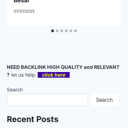
Besar
By
01/31/2025
admint0953
NEED BACKLINK HIGH QUALITY and RELEVANT
?
let us help.
click here
Search
Search
Recent Posts