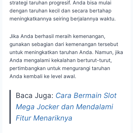
strategi taruhan progresif. Anda bisa mulai
dengan taruhan kecil dan secara bertahap
meningkatkannya seiring berjalannya waktu.
Jika Anda berhasil meraih kemenangan,
gunakan sebagian dari kemenangan tersebut
untuk meningkatkan taruhan Anda. Namun, jika
Anda mengalami kekalahan berturut-turut,
pertimbangkan untuk mengurangi taruhan
Anda kembali ke level awal.
Baca Juga:
Cara Bermain Slot
Mega Jocker dan Mendalami
Fitur Menariknya