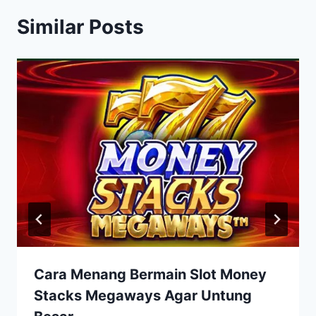
Similar Posts
Cara Menang Bermain Slot Money
Stacks Megaways Agar Untung