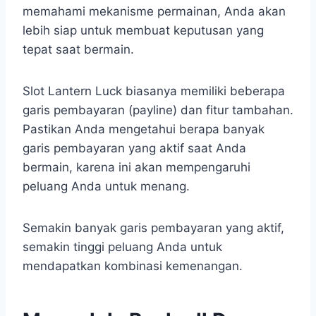
memahami mekanisme permainan, Anda akan
lebih siap untuk membuat keputusan yang
tepat saat bermain.
Slot Lantern Luck biasanya memiliki beberapa
garis pembayaran (payline) dan fitur tambahan.
Pastikan Anda mengetahui berapa banyak
garis pembayaran yang aktif saat Anda
bermain, karena ini akan mempengaruhi
peluang Anda untuk menang.
Semakin banyak garis pembayaran yang aktif,
semakin tinggi peluang Anda untuk
mendapatkan kombinasi kemenangan.