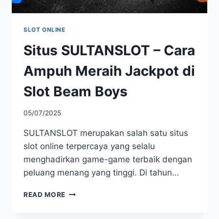
SLOT ONLINE
Situs SULTANSLOT – Cara
Ampuh Meraih Jackpot di
Slot Beam Boys
By
05/07/2025
admint0953
SULTANSLOT merupakan salah satu situs
slot online terpercaya yang selalu
menghadirkan game-game terbaik dengan
peluang menang yang tinggi. Di tahun…
SITUS
READ MORE
SULTANSLOT
–