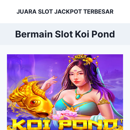
Skip
JUARA SLOT JACKPOT TERBESAR
to
content
Bermain Slot Koi Pond