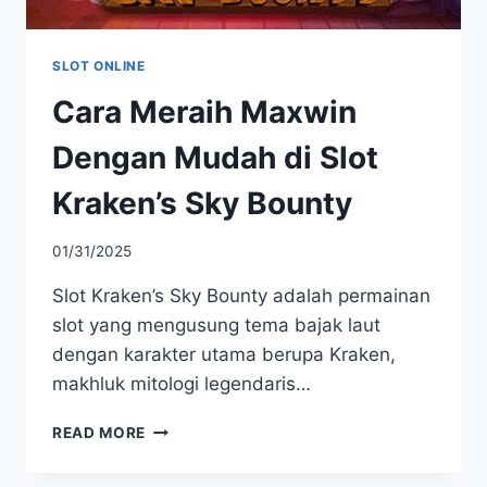
SLOT ONLINE
Cara Meraih Maxwin
Dengan Mudah di Slot
Kraken’s Sky Bounty
By
01/31/2025
admint0953
Slot Kraken’s Sky Bounty adalah permainan
slot yang mengusung tema bajak laut
dengan karakter utama berupa Kraken,
makhluk mitologi legendaris…
CARA
READ MORE
MERAIH
MAXWIN