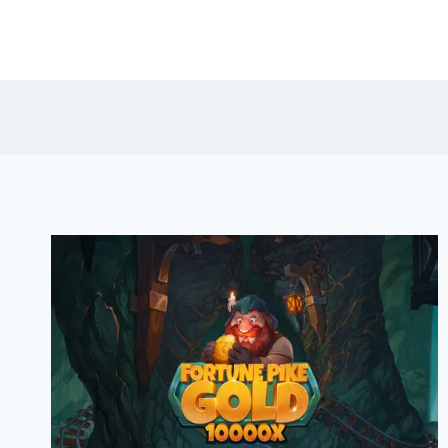
Skip
to
content