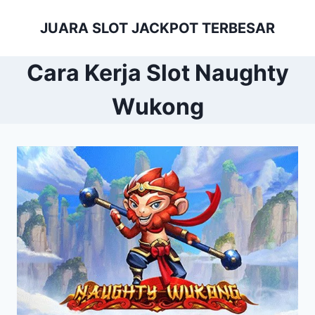
Skip
JUARA SLOT JACKPOT TERBESAR
to
content
Cara Kerja Slot Naughty
Wukong