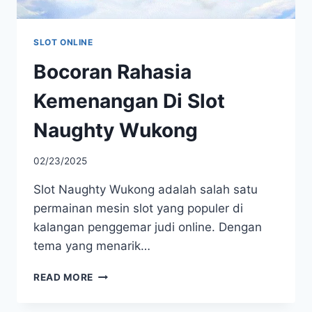
SLOT ONLINE
Bocoran Rahasia
Kemenangan Di Slot
Naughty Wukong
By
02/23/2025
admint0953
Slot Naughty Wukong adalah salah satu
permainan mesin slot yang populer di
kalangan penggemar judi online. Dengan
tema yang menarik…
BOCORAN
READ MORE
RAHASIA
KEMENANGAN