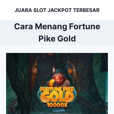
Skip
JUARA SLOT JACKPOT TERBESAR
to
content
Cara Menang Fortune
Pike Gold