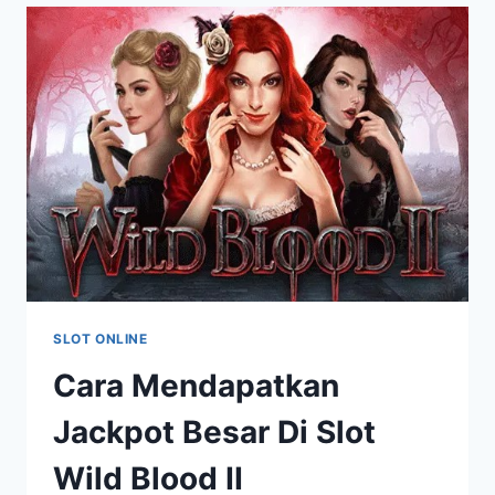
BESAR
DI
SLOT
THE
BIG
DEAL
DELUXE
SLOT ONLINE
Cara Mendapatkan
Jackpot Besar Di Slot
Wild Blood II