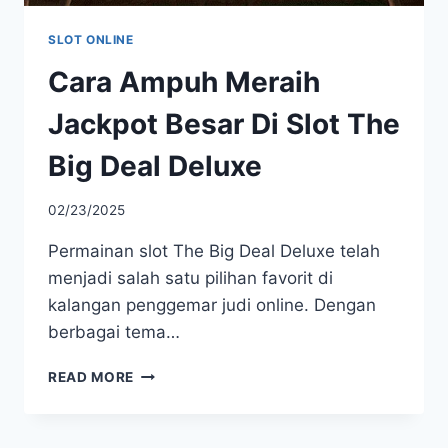
SLOT ONLINE
Cara Ampuh Meraih
Jackpot Besar Di Slot The
Big Deal Deluxe
By
02/23/2025
admint0953
Permainan slot The Big Deal Deluxe telah
menjadi salah satu pilihan favorit di
kalangan penggemar judi online. Dengan
berbagai tema…
CARA
READ MORE
AMPUH
MERAIH
JACKPOT