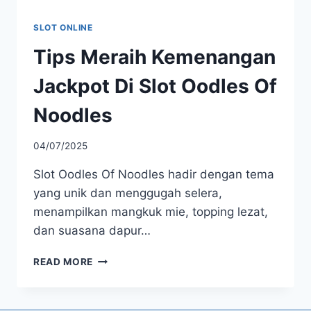
SLOT ONLINE
Tips Meraih Kemenangan
Jackpot Di Slot Oodles Of
Noodles
By
04/07/2025
admint0953
Slot Oodles Of Noodles hadir dengan tema
yang unik dan menggugah selera,
menampilkan mangkuk mie, topping lezat,
dan suasana dapur…
TIPS
READ MORE
MERAIH
KEMENANGAN
JACKPOT