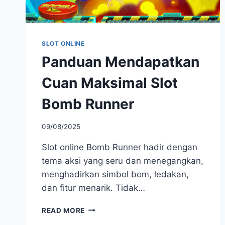
SLOT ONLINE
Panduan Mendapatkan
Cuan Maksimal Slot
Bomb Runner
By
09/08/2025
admint0953
Slot online Bomb Runner hadir dengan
tema aksi yang seru dan menegangkan,
menghadirkan simbol bom, ledakan,
dan fitur menarik. Tidak…
PANDUAN
READ MORE
MENDAPATKAN