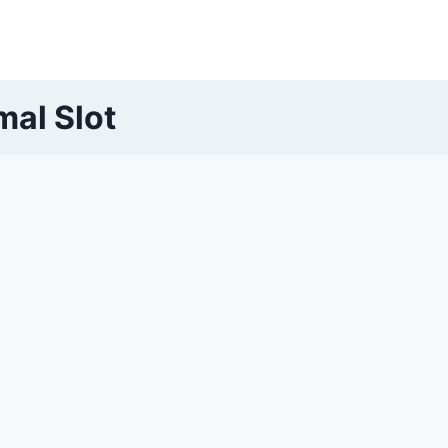
al Slot