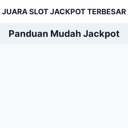
JUARA SLOT JACKPOT TERBESAR
Panduan Mudah Jackpot