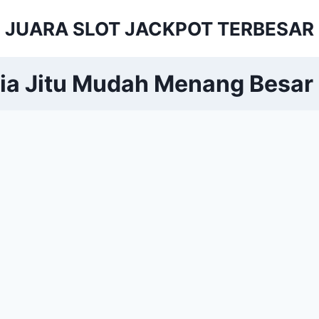
JUARA SLOT JACKPOT TERBESAR
ia Jitu Mudah Menang Besar d