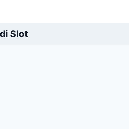
i Slot