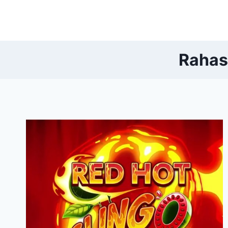
Skip
to
content
Rahas