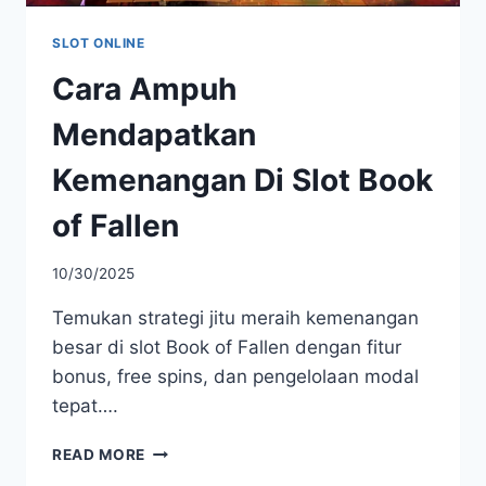
SLOT ONLINE
Cara Ampuh
Mendapatkan
Kemenangan Di Slot Book
of Fallen
By
10/30/2025
admint0953
Temukan strategi jitu meraih kemenangan
besar di slot Book of Fallen dengan fitur
bonus, free spins, dan pengelolaan modal
tepat….
CARA
READ MORE
AMPUH