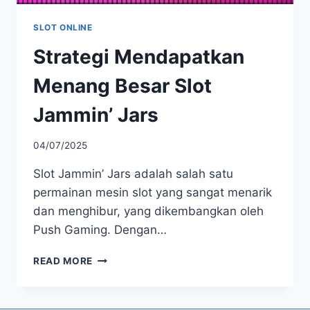
SLOT ONLINE
Strategi Mendapatkan
Menang Besar Slot
Jammin’ Jars
By
04/07/2025
admint0953
Slot Jammin’ Jars adalah salah satu
permainan mesin slot yang sangat menarik
dan menghibur, yang dikembangkan oleh
Push Gaming. Dengan…
STRATEGI
READ MORE
MENDAPATKAN
MENANG
BESAR