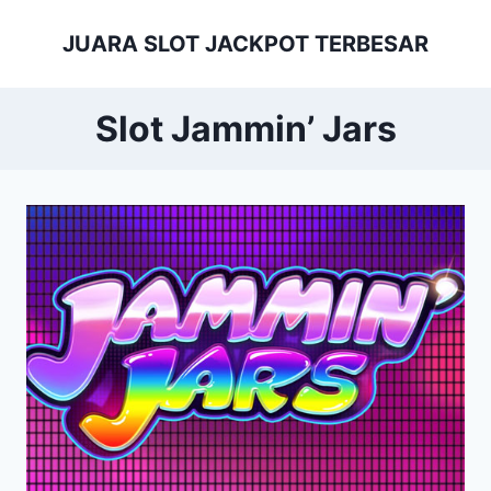
Skip
JUARA SLOT JACKPOT TERBESAR
to
content
Slot Jammin’ Jars