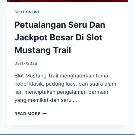
SLOT ONLINE
Petualangan Seru Dan
Jackpot Besar Di Slot
Mustang Trail
By
03/17/2026
admint0953
Slot Mustang Trail menghadirkan tema
koboi klasik, padang luas, dan suara alam
liar, menciptakan pengalaman bermain
yang memikat dan seru….
PETUALANGAN
READ MORE
SERU
DAN
JACKPOT