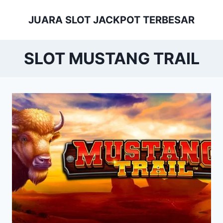
Skip
JUARA SLOT JACKPOT TERBESAR
to
content
SLOT MUSTANG TRAIL