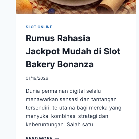
SLOT ONLINE
Rumus Rahasia
Jackpot Mudah di Slot
Bakery Bonanza
By
01/19/2026
admint0953
Dunia permainan digital selalu
menawarkan sensasi dan tantangan
tersendiri, terutama bagi mereka yang
menyukai kombinasi strategi dan
keberuntungan. Salah satu…
RUMUS
READ MORE