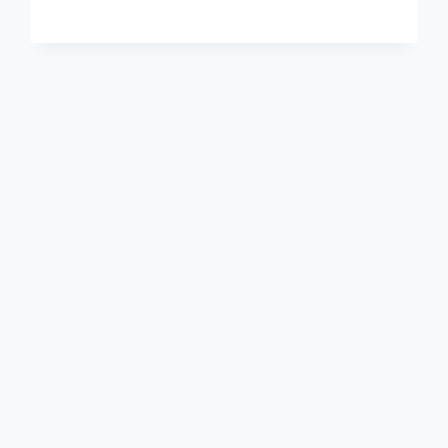
DI
SLOT
ALIEN
INVADERS