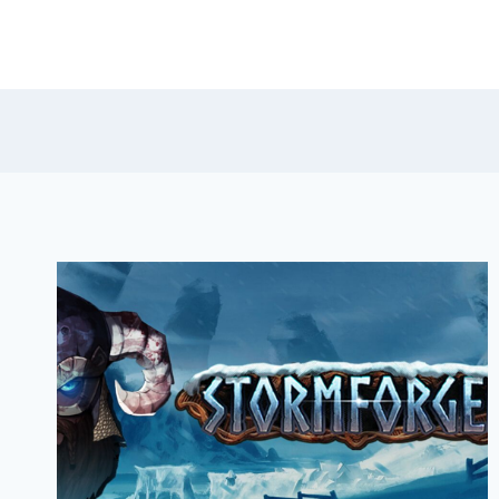
Skip
to
content