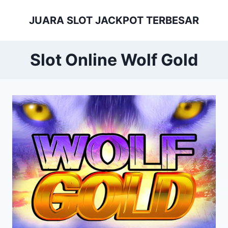
Skip
JUARA SLOT JACKPOT TERBESAR
to
content
Slot Online Wolf Gold