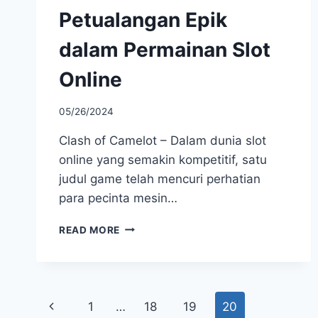
Petualangan Epik
dalam Permainan Slot
Online
By
05/26/2024
admint0953
Clash of Camelot – Dalam dunia slot
online yang semakin kompetitif, satu
judul game telah mencuri perhatian
para pecinta mesin…
CLASH
READ MORE
OF
CAMELOT
–
PETUALANGAN
Page
EPIK
Previous
1
…
18
19
20
DALAM