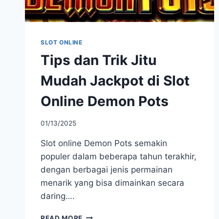
SLOT ONLINE
Tips dan Trik Jitu
Mudah Jackpot di Slot
Online Demon Pots
By
01/13/2025
admint0953
Slot online Demon Pots semakin
populer dalam beberapa tahun terakhir,
dengan berbagai jenis permainan
menarik yang bisa dimainkan secara
daring….
TIPS
READ MORE