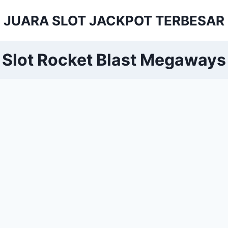
JUARA SLOT JACKPOT TERBESAR
Slot Rocket Blast Megaways