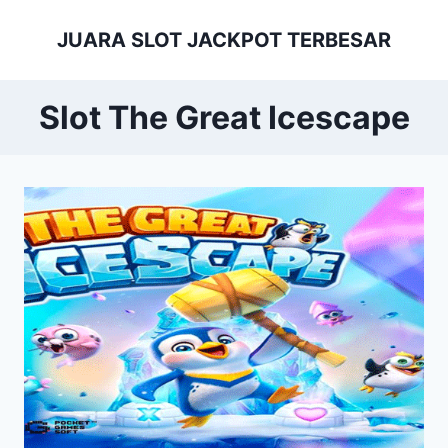
Skip
JUARA SLOT JACKPOT TERBESAR
to
content
Slot The Great Icescape