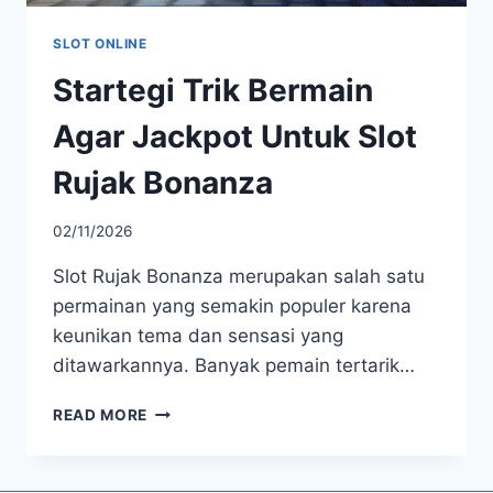
SLOT ONLINE
Startegi Trik Bermain
Agar Jackpot Untuk Slot
Rujak Bonanza
By
02/11/2026
admint0953
Slot Rujak Bonanza merupakan salah satu
permainan yang semakin populer karena
keunikan tema dan sensasi yang
ditawarkannya. Banyak pemain tertarik…
STARTEGI
READ MORE
TRIK
BERMAIN
AGAR