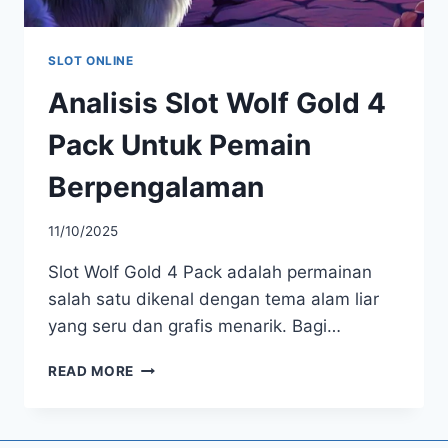
SLOT ONLINE
Analisis Slot Wolf Gold 4
Pack Untuk Pemain
Berpengalaman
By
11/10/2025
admint0953
Slot Wolf Gold 4 Pack adalah permainan
salah satu dikenal dengan tema alam liar
yang seru dan grafis menarik. Bagi…
ANALISIS
READ MORE
SLOT
WOLF
GOLD