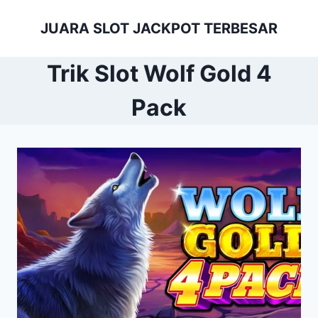
Skip
JUARA SLOT JACKPOT TERBESAR
to
content
Trik Slot Wolf Gold 4
Pack