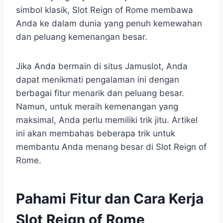
simbol klasik, Slot Reign of Rome membawa
Anda ke dalam dunia yang penuh kemewahan
dan peluang kemenangan besar.
Jika Anda bermain di situs Jamuslot, Anda
dapat menikmati pengalaman ini dengan
berbagai fitur menarik dan peluang besar.
Namun, untuk meraih kemenangan yang
maksimal, Anda perlu memiliki trik jitu. Artikel
ini akan membahas beberapa trik untuk
membantu Anda menang besar di Slot Reign of
Rome.
Pahami Fitur dan Cara Kerja
Slot Reign of Rome