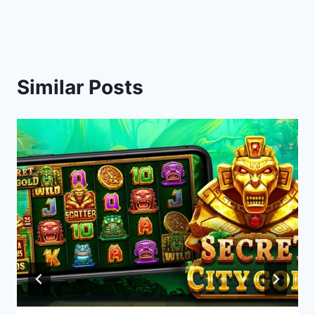
Similar Posts