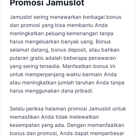
Promosi Jamuslot
Jamuslot sering menawarkan berbagai bonus
dan promosi yang bisa membantu Anda
meningkatkan peluang kemenangan tanpa
harus mengeluarkan banyak uang. Bonus
selamat datang, bonus deposit, atau bahkan
putaran gratis adalah beberapa penawaran
yang sering tersedia. Manfaatkan bonus ini
untuk memperpanjang waktu bermain Anda
atau meningkatkan jumlah taruhan Anda tanpa
harus menggunakan dana pribadi.
Selalu periksa halaman promosi Jamuslot untuk
memastikan Anda tidak melewatkan
kesempatan yang ada. Dengan memanfaatkan
bonus dan promosi, Anda dapat memperbesar