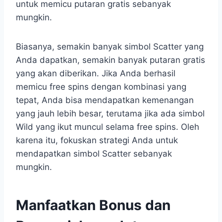
untuk memicu putaran gratis sebanyak
mungkin.
Biasanya, semakin banyak simbol Scatter yang
Anda dapatkan, semakin banyak putaran gratis
yang akan diberikan. Jika Anda berhasil
memicu free spins dengan kombinasi yang
tepat, Anda bisa mendapatkan kemenangan
yang jauh lebih besar, terutama jika ada simbol
Wild yang ikut muncul selama free spins. Oleh
karena itu, fokuskan strategi Anda untuk
mendapatkan simbol Scatter sebanyak
mungkin.
Manfaatkan Bonus dan