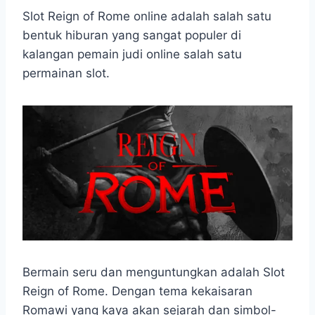
h
a
e
e
k
i
a
c
s
l
y
n
Slot Reign of Rome online adalah salah satu
t
e
s
e
p
e
bentuk hiburan yang sangat populer di
s
b
e
g
e
kalangan pemain judi online salah satu
A
o
n
r
permainan slot.
p
o
g
a
p
k
e
m
r
Bermain seru dan menguntungkan adalah Slot
Reign of Rome. Dengan tema kekaisaran
Romawi yang kaya akan sejarah dan simbol-