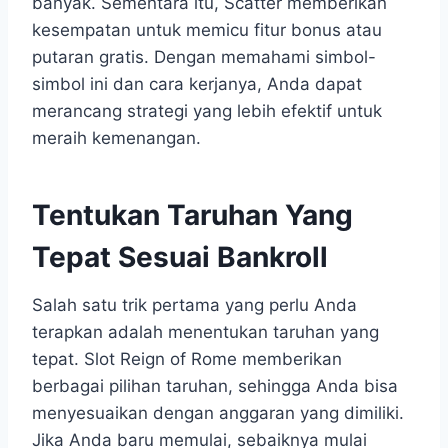
banyak. Sementara itu, Scatter memberikan
kesempatan untuk memicu fitur bonus atau
putaran gratis. Dengan memahami simbol-
simbol ini dan cara kerjanya, Anda dapat
merancang strategi yang lebih efektif untuk
meraih kemenangan.
Tentukan Taruhan Yang
Tepat Sesuai Bankroll
Salah satu trik pertama yang perlu Anda
terapkan adalah menentukan taruhan yang
tepat. Slot Reign of Rome memberikan
berbagai pilihan taruhan, sehingga Anda bisa
menyesuaikan dengan anggaran yang dimiliki.
Jika Anda baru memulai, sebaiknya mulai