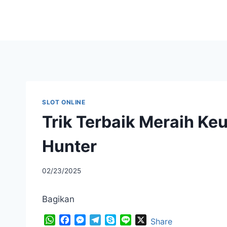
Skip
to
content
SLOT ONLINE
Trik Terbaik Meraih Ke
Hunter
By
02/23/2025
admint0953
Bagikan
W
F
M
T
S
L
X
Share