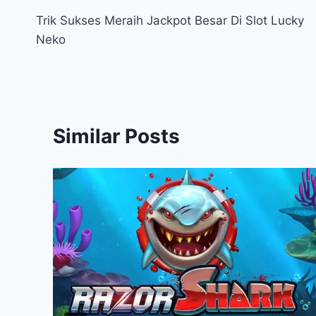
Post
Trik Sukses Meraih Jackpot Besar Di Slot Lucky
navigation
Neko
Similar Posts