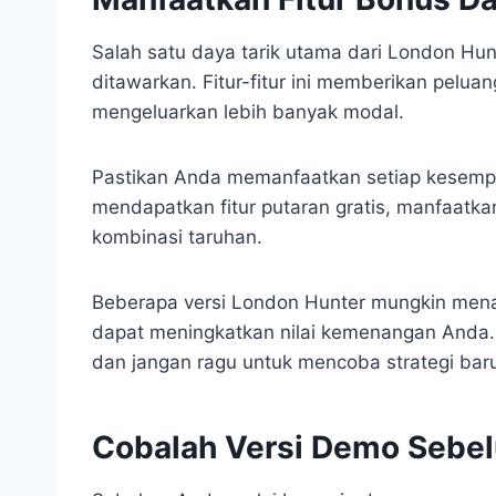
Salah satu daya tarik utama dari London Hunt
ditawarkan. Fitur-fitur ini memberikan pelu
mengeluarkan lebih banyak modal.
Pastikan Anda memanfaatkan setiap kesempa
mendapatkan fitur putaran gratis, manfaatk
kombinasi taruhan.
Beberapa versi London Hunter mungkin mena
dapat meningkatkan nilai kemenangan Anda. Se
dan jangan ragu untuk mencoba strategi baru 
Cobalah Versi Demo Sebe