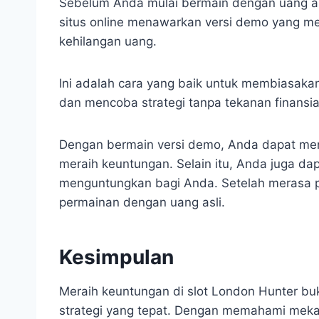
Sebelum Anda mulai bermain dengan uang asl
situs online menawarkan versi demo yang m
kehilangan uang.
Ini adalah cara yang baik untuk membiasak
dan mencoba strategi tanpa tekanan finansia
Dengan bermain versi demo, Anda dapat me
meraih keuntungan. Selain itu, Anda juga dapa
menguntungkan bagi Anda. Setelah merasa pe
permainan dengan uang asli.
Kesimpulan
Meraih keuntungan di slot London Hunter bu
strategi yang tepat. Dengan memahami mek