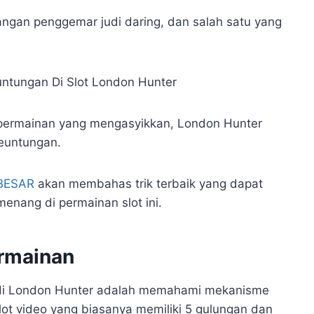
langan penggemar judi daring, dan salah satu yang
ermainan yang mengasyikkan, London Hunter
euntungan.
BESAR
akan membahas trik terbaik yang dapat
nang di permainan slot ini.
rmainan
 di London Hunter adalah memahami mekanisme
ot video yang biasanya memiliki 5 gulungan dan