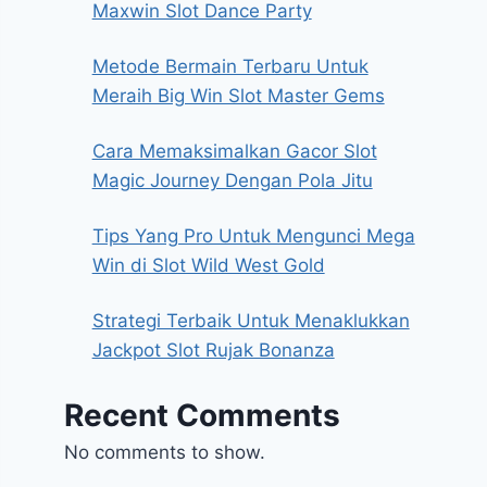
Maxwin Slot Dance Party
Metode Bermain Terbaru Untuk
Meraih Big Win Slot Master Gems
Cara Memaksimalkan Gacor Slot
Magic Journey Dengan Pola Jitu
Tips Yang Pro Untuk Mengunci Mega
Win di Slot Wild West Gold
Strategi Terbaik Untuk Menaklukkan
Jackpot Slot Rujak Bonanza
Recent Comments
No comments to show.