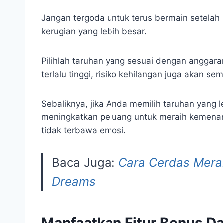
Jangan tergoda untuk terus bermain setelah 
kerugian yang lebih besar.
Pilihlah taruhan yang sesuai dengan anggar
terlalu tinggi, risiko kehilangan juga akan se
Sebaliknya, jika Anda memilih taruhan yang 
meningkatkan peluang untuk meraih kemenang
tidak terbawa emosi.
Baca Juga:
Cara Cerdas Merai
Dreams
Manfaatkan Fitur Bonus Da