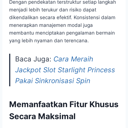
Dengan pendekatan terstruktur setiap langkah
menjadi lebih terukur dan risiko dapat
dikendalikan secara efektif. Konsistensi dalam
menerapkan manajemen modal juga
membantu menciptakan pengalaman bermain
yang lebih nyaman dan terencana.
Baca Juga:
Cara Meraih
Jackpot Slot Starlight Princess
Pakai Sinkronisasi Spin
Memanfaatkan Fitur Khusus
Secara Maksimal