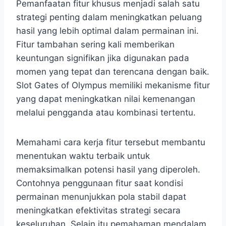
Pemanfaatan fitur khusus menjadi salah satu
strategi penting dalam meningkatkan peluang
hasil yang lebih optimal dalam permainan ini.
Fitur tambahan sering kali memberikan
keuntungan signifikan jika digunakan pada
momen yang tepat dan terencana dengan baik.
Slot Gates of Olympus memiliki mekanisme fitur
yang dapat meningkatkan nilai kemenangan
melalui pengganda atau kombinasi tertentu.
Memahami cara kerja fitur tersebut membantu
menentukan waktu terbaik untuk
memaksimalkan potensi hasil yang diperoleh.
Contohnya penggunaan fitur saat kondisi
permainan menunjukkan pola stabil dapat
meningkatkan efektivitas strategi secara
keseluruhan. Selain itu pemahaman mendalam