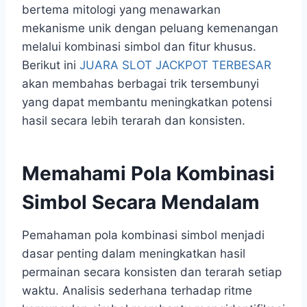
bertema mitologi yang menawarkan
mekanisme unik dengan peluang kemenangan
melalui kombinasi simbol dan fitur khusus.
Berikut ini
JUARA SLOT JACKPOT TERBESAR
akan membahas berbagai trik tersembunyi
yang dapat membantu meningkatkan potensi
hasil secara lebih terarah dan konsisten.
Memahami Pola Kombinasi
Simbol Secara Mendalam
Pemahaman pola kombinasi simbol menjadi
dasar penting dalam meningkatkan hasil
permainan secara konsisten dan terarah setiap
waktu. Analisis sederhana terhadap ritme