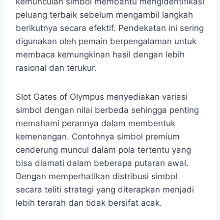
kemunculan simbol membantu mengidentifikasi
peluang terbaik sebelum mengambil langkah
berikutnya secara efektif. Pendekatan ini sering
digunakan oleh pemain berpengalaman untuk
membaca kemungkinan hasil dengan lebih
rasional dan terukur.
Slot Gates of Olympus menyediakan variasi
simbol dengan nilai berbeda sehingga penting
memahami perannya dalam membentuk
kemenangan. Contohnya simbol premium
cenderung muncul dalam pola tertentu yang
bisa diamati dalam beberapa putaran awal.
Dengan memperhatikan distribusi simbol
secara teliti strategi yang diterapkan menjadi
lebih terarah dan tidak bersifat acak.