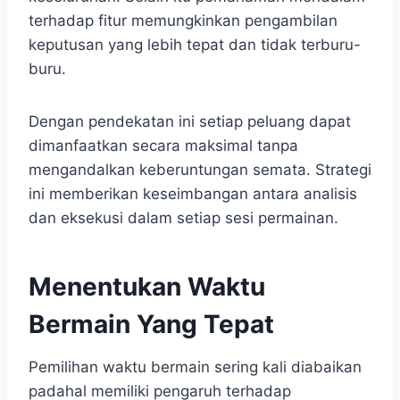
terhadap fitur memungkinkan pengambilan
keputusan yang lebih tepat dan tidak terburu-
buru.
Dengan pendekatan ini setiap peluang dapat
dimanfaatkan secara maksimal tanpa
mengandalkan keberuntungan semata. Strategi
ini memberikan keseimbangan antara analisis
dan eksekusi dalam setiap sesi permainan.
Menentukan Waktu
Bermain Yang Tepat
Pemilihan waktu bermain sering kali diabaikan
padahal memiliki pengaruh terhadap