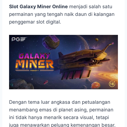
h
a
e
e
k
i
a
c
s
l
y
n
Slot Galaxy Miner Online
menjadi salah satu
t
e
s
e
p
e
permainan yang tengah naik daun di kalangan
s
b
e
g
e
penggemar slot digital.
A
o
n
r
p
o
g
a
p
k
e
m
r
Dengan tema luar angkasa dan petualangan
menambang emas di planet asing, permainan
ini tidak hanya menarik secara visual, tetapi
juga menawarkan peluang kemenangan besar.