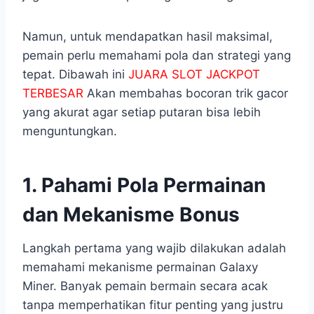
Namun, untuk mendapatkan hasil maksimal,
pemain perlu memahami pola dan strategi yang
tepat. Dibawah ini
JUARA SLOT JACKPOT
TERBESAR
Akan membahas bocoran trik gacor
yang akurat agar setiap putaran bisa lebih
menguntungkan.
1. Pahami Pola Permainan
dan Mekanisme Bonus
Langkah pertama yang wajib dilakukan adalah
memahami mekanisme permainan Galaxy
Miner. Banyak pemain bermain secara acak
tanpa memperhatikan fitur penting yang justru