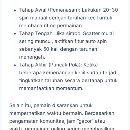
Tahap Awal (Pemanasan): Lakukan 20–30
spin manual dengan taruhan kecil untuk
membaca ritme permainan.
Tahap Tengah: Jika simbol Scatter mulai
sering muncul, aktifkan fitur auto spin
sebanyak 50 kali dengan taruhan
menengah.
Tahap Akhir (Puncak Pola): Ketika
beberapa kemenangan kecil sudah terjadi,
tingkatkan taruhan secara bertahap untuk
memanfaatkan momentum.
Selain itu, pemain disarankan untuk
memperhatikan waktu bermain. Berdasarkan
pengamatan komunitas, jam “gacor” atau
waktu permainan paling sering menghasilkan