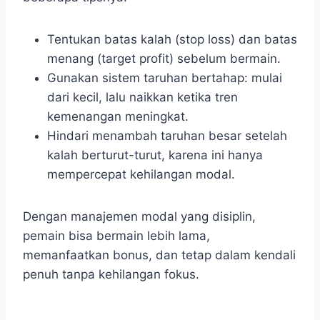
Tentukan batas kalah (stop loss) dan batas
menang (target profit) sebelum bermain.
Gunakan sistem taruhan bertahap: mulai
dari kecil, lalu naikkan ketika tren
kemenangan meningkat.
Hindari menambah taruhan besar setelah
kalah berturut-turut, karena ini hanya
mempercepat kehilangan modal.
Dengan manajemen modal yang disiplin,
pemain bisa bermain lebih lama,
memanfaatkan bonus, dan tetap dalam kendali
penuh tanpa kehilangan fokus.