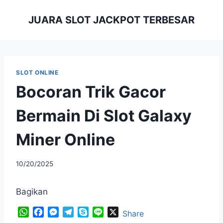
Skip
JUARA SLOT JACKPOT TERBESAR
to
content
SLOT ONLINE
Bocoran Trik Gacor
Bermain Di Slot Galaxy
Miner Online
By
10/20/2025
admint0953
Bagikan
W
F
M
T
S
L
X
Share