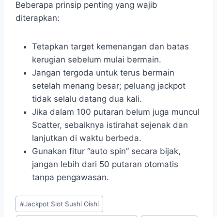
Beberapa prinsip penting yang wajib
diterapkan:
Tetapkan target kemenangan dan batas
kerugian sebelum mulai bermain.
Jangan tergoda untuk terus bermain
setelah menang besar; peluang jackpot
tidak selalu datang dua kali.
Jika dalam 100 putaran belum juga muncul
Scatter, sebaiknya istirahat sejenak dan
lanjutkan di waktu berbeda.
Gunakan fitur “auto spin” secara bijak,
jangan lebih dari 50 putaran otomatis
tanpa pengawasan.
Post
#
Jackpot Slot Sushi Oishi
Tags: