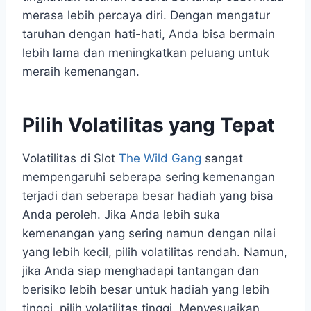
merasa lebih percaya diri. Dengan mengatur
taruhan dengan hati-hati, Anda bisa bermain
lebih lama dan meningkatkan peluang untuk
meraih kemenangan.
Pilih Volatilitas yang Tepat
Volatilitas di Slot
The Wild Gang
sangat
mempengaruhi seberapa sering kemenangan
terjadi dan seberapa besar hadiah yang bisa
Anda peroleh. Jika Anda lebih suka
kemenangan yang sering namun dengan nilai
yang lebih kecil, pilih volatilitas rendah. Namun,
jika Anda siap menghadapi tantangan dan
berisiko lebih besar untuk hadiah yang lebih
tinggi, pilih volatilitas tinggi. Menyesuaikan