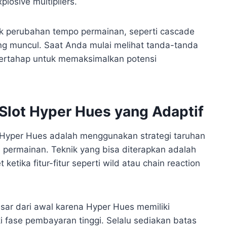
plosive multipliers.
k perubahan tempo permainan, seperti cascade
ing muncul. Saat Anda mulai melihat tanda-tanda
 bertahap untuk memaksimalkan potensi
Slot Hyper Hues yang Adaptif
 Hyper Hues adalah menggunakan strategi taruhan
a permainan. Teknik yang bisa diterapkan adalah
t ketika fitur-fitur seperti wild atau chain reaction
sar dari awal karena Hyper Hues memiliki
 fase pembayaran tinggi. Selalu sediakan batas