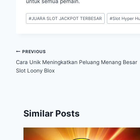
untuk semua pemain.
Post
#
JUARA SLOT JACKPOT TERBESAR
#
Slot Hyper H
Tags:
Post
PREVIOUS
Cara Unik Meningkatkan Peluang Menang Besar
navigation
Slot Loony Blox
Similar Posts