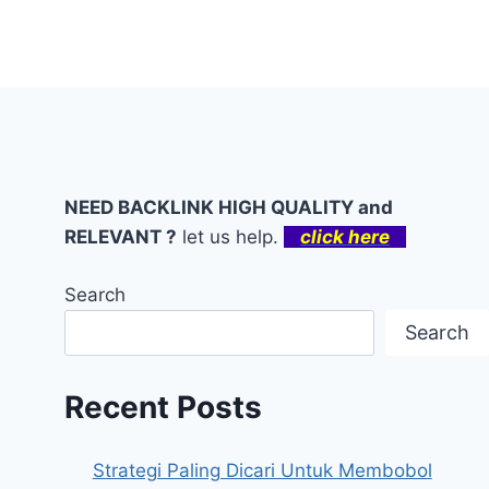
NEED BACKLINK HIGH QUALITY and
RELEVANT ?
let us help.
click here
Search
Search
Recent Posts
Strategi Paling Dicari Untuk Membobol