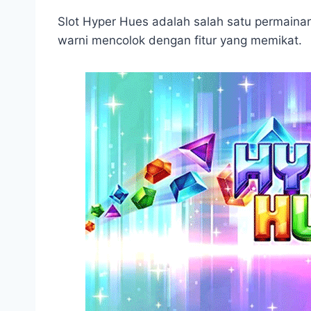
h
a
e
e
k
i
a
c
s
l
y
n
Slot Hyper Hues adalah salah satu permain
t
e
s
e
p
e
warni mencolok dengan fitur yang memikat.
s
b
e
g
e
A
o
n
r
p
o
g
a
p
k
e
m
r