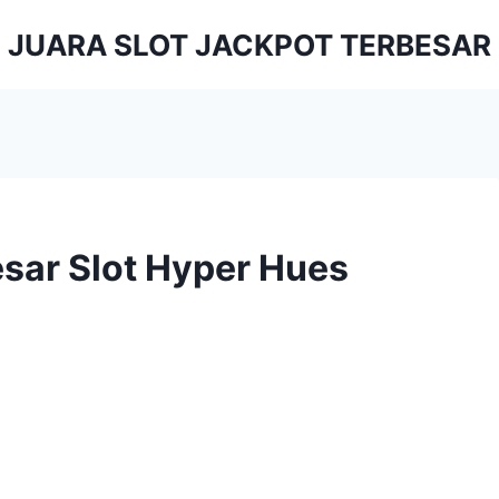
JUARA SLOT JACKPOT TERBESAR
sar Slot Hyper Hues