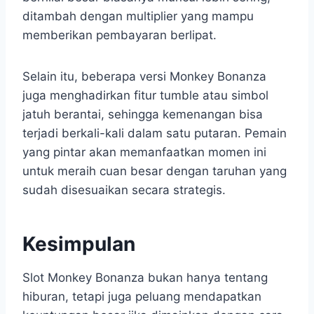
ditambah dengan multiplier yang mampu
memberikan pembayaran berlipat.
Selain itu, beberapa versi Monkey Bonanza
juga menghadirkan fitur tumble atau simbol
jatuh berantai, sehingga kemenangan bisa
terjadi berkali-kali dalam satu putaran. Pemain
yang pintar akan memanfaatkan momen ini
untuk meraih cuan besar dengan taruhan yang
sudah disesuaikan secara strategis.
Kesimpulan
Slot Monkey Bonanza bukan hanya tentang
hiburan, tetapi juga peluang mendapatkan