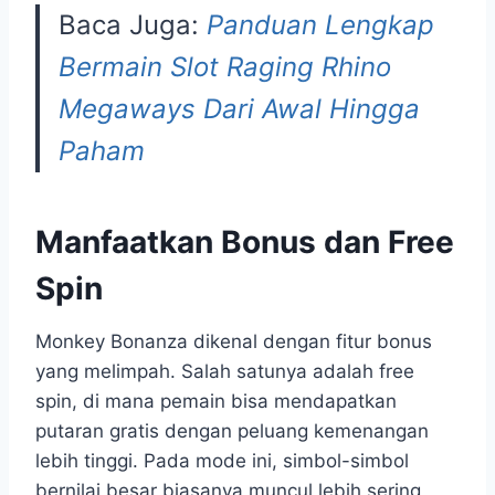
Baca Juga:
Panduan Lengkap
Bermain Slot Raging Rhino
Megaways Dari Awal Hingga
Paham
Manfaatkan Bonus dan Free
Spin
Monkey Bonanza dikenal dengan fitur bonus
yang melimpah. Salah satunya adalah free
spin, di mana pemain bisa mendapatkan
putaran gratis dengan peluang kemenangan
lebih tinggi. Pada mode ini, simbol-simbol
bernilai besar biasanya muncul lebih sering,