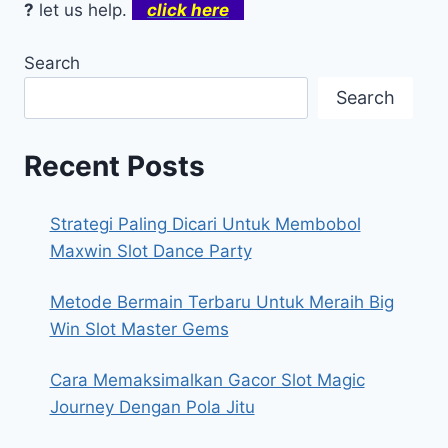
?
let us help.
click here
Search
Search
Recent Posts
Strategi Paling Dicari Untuk Membobol
Maxwin Slot Dance Party
Metode Bermain Terbaru Untuk Meraih Big
Win Slot Master Gems
Cara Memaksimalkan Gacor Slot Magic
Journey Dengan Pola Jitu