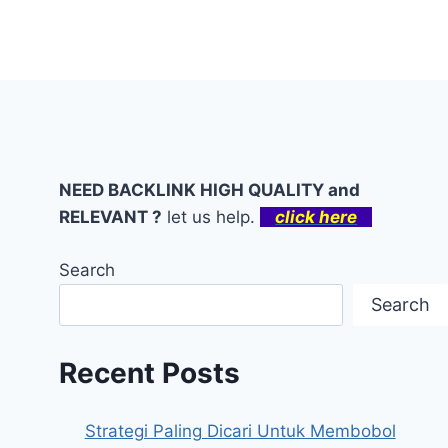
NEED BACKLINK HIGH QUALITY and
RELEVANT ?
let us help.
click here
Search
Search
Recent Posts
Strategi Paling Dicari Untuk Membobol