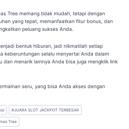
tmas Tree memang tidak mudah, tetapi dengan
uhan yang tepat, memanfaatkan fitur bonus, dan
ingkatkan peluang sukses Anda.
njadi bentuk hiburan, jadi nikmatilah setiap
a keberuntungan selalu menyertai Anda dalam
ru dan menarik lainnya Anda bisa juga mengklik link
rmainan seru, yang bisa Anda akses dengan
osi
#
JUARA SLOT JACKPOT TERBESAR
tmas Tree