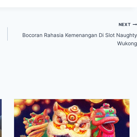
NEXT
Bocoran Rahasia Kemenangan Di Slot Naughty
Wukong