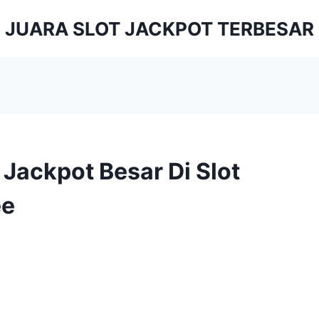
JUARA SLOT JACKPOT TERBESAR
Jackpot Besar Di Slot
ee