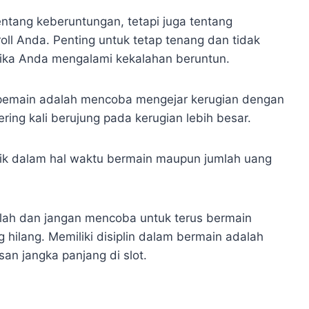
ntang keberuntungan, tetapi juga tentang
l Anda. Penting untuk tetap tenang dan tidak
tika Anda mengalami kekalahan beruntun.
 pemain adalah mencoba mengejar kerugian dengan
ring kali berujung pada kerugian lebih besar.
baik dalam hal waktu bermain maupun jumlah uang
ilah dan jangan mencoba untuk terus bermain
hilang. Memiliki disiplin dalam bermain adalah
san jangka panjang di slot.