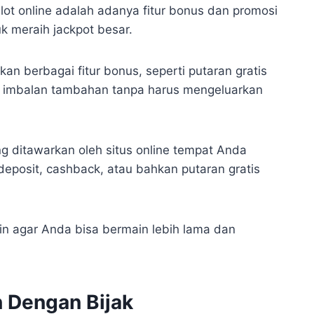
lot online adalah adanya fitur bonus dan promosi
 meraih jackpot besar.
an berbagai fitur bonus, seperti putaran gratis
 imbalan tambahan tanpa harus mengeluarkan
g ditawarkan oleh situs online tempat Anda
posit, cashback, atau bahkan putaran gratis
n agar Anda bisa bermain lebih lama dan
 Dengan Bijak