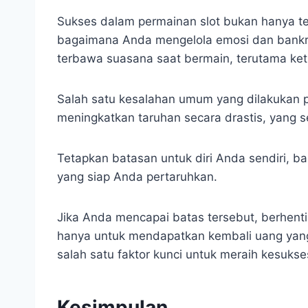
Sukses dalam permainan slot bukan hanya te
bagaimana Anda mengelola emosi dan bankrol
terbawa suasana saat bermain, terutama ke
Salah satu kesalahan umum yang dilakukan
meningkatkan taruhan secara drastis, yang se
Tetapkan batasan untuk diri Anda sendiri, 
yang siap Anda pertaruhkan.
Jika Anda mencapai batas tersebut, berhent
hanya untuk mendapatkan kembali uang yang 
salah satu faktor kunci untuk meraih kesukse
Kesimpulan