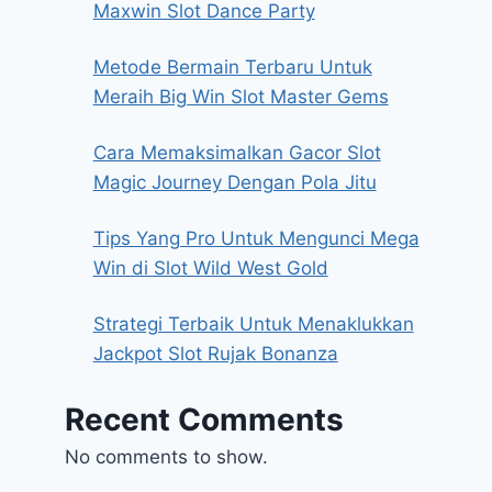
Maxwin Slot Dance Party
Metode Bermain Terbaru Untuk
Meraih Big Win Slot Master Gems
Cara Memaksimalkan Gacor Slot
Magic Journey Dengan Pola Jitu
Tips Yang Pro Untuk Mengunci Mega
Win di Slot Wild West Gold
Strategi Terbaik Untuk Menaklukkan
Jackpot Slot Rujak Bonanza
Recent Comments
No comments to show.