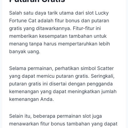
Salah satu daya tarik utama dari slot Lucky
Fortune Cat adalah fitur bonus dan putaran
gratis yang ditawarkannya. Fitur-fitur ini
memberikan kesempatan tambahan untuk
menang tanpa harus mempertaruhkan lebih
banyak uang.
Selama permainan, perhatikan simbol Scatter
yang dapat memicu putaran gratis. Seringkali,
putaran gratis ini disertai dengan pengganda
kemenangan yang dapat meningkatkan jumlah
kemenangan Anda.
Selain itu, beberapa permainan slot juga
menawarkan fitur bonus tambahan yang dapat