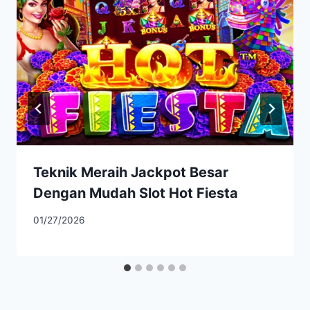
Teknik Meraih Jackpot Besar
Dengan Mudah Slot Hot Fiesta
By
01/27/2026
admint0953