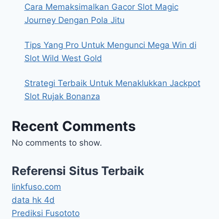
Cara Memaksimalkan Gacor Slot Magic
Journey Dengan Pola Jitu
Tips Yang Pro Untuk Mengunci Mega Win di
Slot Wild West Gold
Strategi Terbaik Untuk Menaklukkan Jackpot
Slot Rujak Bonanza
Recent Comments
No comments to show.
Referensi Situs Terbaik
linkfuso.com
data hk 4d
Prediksi Fusototo