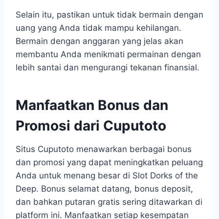
Selain itu, pastikan untuk tidak bermain dengan
uang yang Anda tidak mampu kehilangan.
Bermain dengan anggaran yang jelas akan
membantu Anda menikmati permainan dengan
lebih santai dan mengurangi tekanan finansial.
Manfaatkan Bonus dan
Promosi dari Cuputoto
Situs Cuputoto menawarkan berbagai bonus
dan promosi yang dapat meningkatkan peluang
Anda untuk menang besar di Slot Dorks of the
Deep. Bonus selamat datang, bonus deposit,
dan bahkan putaran gratis sering ditawarkan di
platform ini. Manfaatkan setiap kesempatan