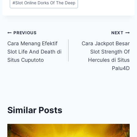
#
Slot Online Dorks Of The Deep
Post
PREVIOUS
NEXT
Cara Menang Efektif
Cara Jackpot Besar
navigation
Slot Life And Death di
Slot Strength Of
Situs Cuputoto
Hercules di Situs
Palu4D
Similar Posts