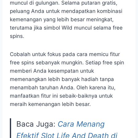
muncul di gulungan. Selama putaran gratis,
peluang Anda untuk mendapatkan kombinasi
kemenangan yang lebih besar meningkat,
terutama jika simbol Wild muncul selama free
spins.
Cobalah untuk fokus pada cara memicu fitur
free spins sebanyak mungkin. Setiap free spin
memberi Anda kesempatan untuk
memenangkan lebih banyak hadiah tanpa
menambah taruhan Anda. Oleh karena itu,
manfaatkan fitur ini sebaik-baiknya untuk
meraih kemenangan lebih besar.
Baca Juga:
Cara Menang
Efektif Slot Life And Death di