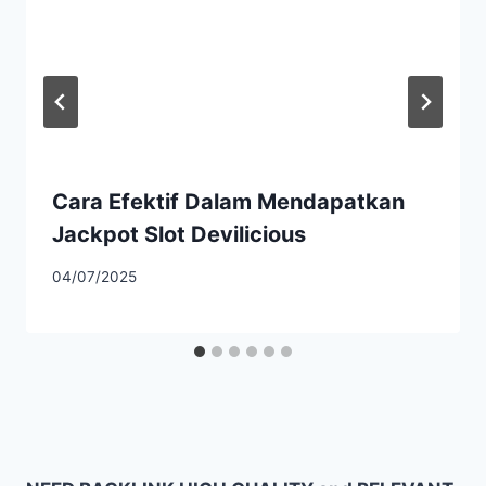
Cara Efektif Dalam Mendapatkan
Jackpot Slot Devilicious
By
04/07/2025
admint0953