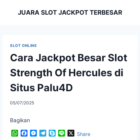
Skip
JUARA SLOT JACKPOT TERBESAR
to
content
SLOT ONLINE
Cara Jackpot Besar Slot
Strength Of Hercules di
Situs Palu4D
By
05/07/2025
admint0953
Bagikan
W
F
M
T
S
L
X
Share