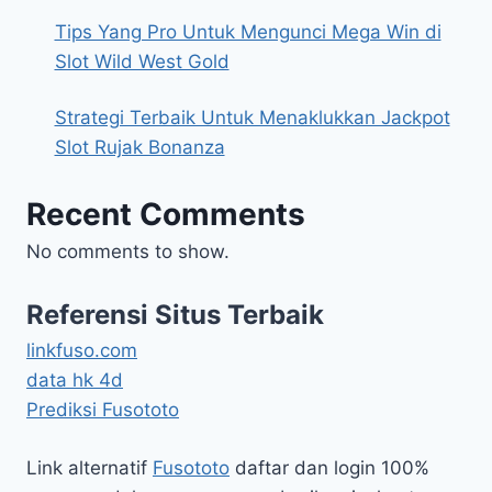
Tips Yang Pro Untuk Mengunci Mega Win di
Slot Wild West Gold
Strategi Terbaik Untuk Menaklukkan Jackpot
Slot Rujak Bonanza
Recent Comments
No comments to show.
Referensi Situs Terbaik
linkfuso.com
data hk 4d
Prediksi Fusototo
Link alternatif
Fusototo
daftar dan login 100%