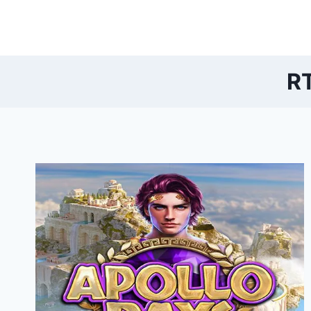
Skip
to
content
RT