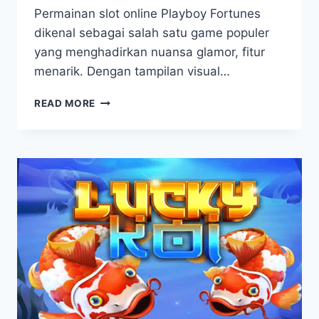
Permainan slot online Playboy Fortunes
dikenal sebagai salah satu game populer
yang menghadirkan nuansa glamor, fitur
menarik. Dengan tampilan visual…
TIPS
READ MORE
BERMAIN
SLOT
PLAYBOY
FORTUNES
AGAR
MENANG
BESAR