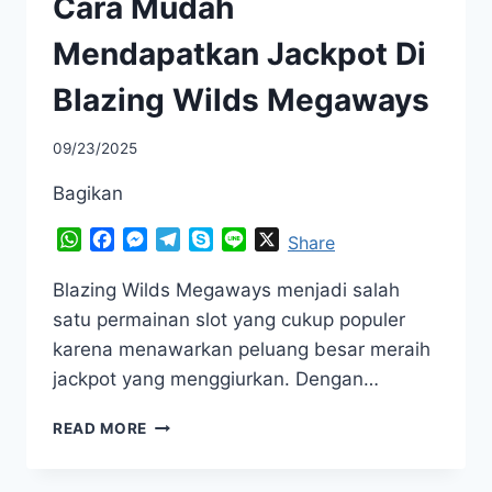
Cara Mudah
Mendapatkan Jackpot Di
Blazing Wilds Megaways
By
09/23/2025
admint0953
Bagikan
WhatsApp
Facebook
Messenger
Telegram
Skype
Line
X
Share
Blazing Wilds Megaways menjadi salah
satu permainan slot yang cukup populer
karena menawarkan peluang besar meraih
jackpot yang menggiurkan. Dengan…
CARA
READ MORE
MUDAH
MENDAPATKAN