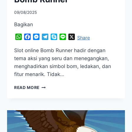
By
09/08/2025
admint0953
Bagikan
WhatsApp
Facebook
Messenger
Telegram
Skype
Line
X
Share
Slot online Bomb Runner hadir dengan
tema aksi yang seru dan menegangkan,
menghadirkan simbol bom, ledakan, dan
fitur menarik. Tidak…
PANDUAN
READ MORE
MENDAPATKAN
CUAN
MAKSIMAL
SLOT
BOMB
RUNNER