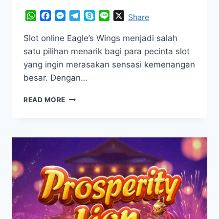
WhatsApp
Facebook
Messenger
Telegram
Skype
Line
X
Share
Slot online Eagle’s Wings menjadi salah
satu pilihan menarik bagi para pecinta slot
yang ingin merasakan sensasi kemenangan
besar. Dengan…
RAIH
READ MORE
JACKPOT
FANTASTIS
BERSAMA
SLOT
ONLINE
EAGLE’S
WINGS