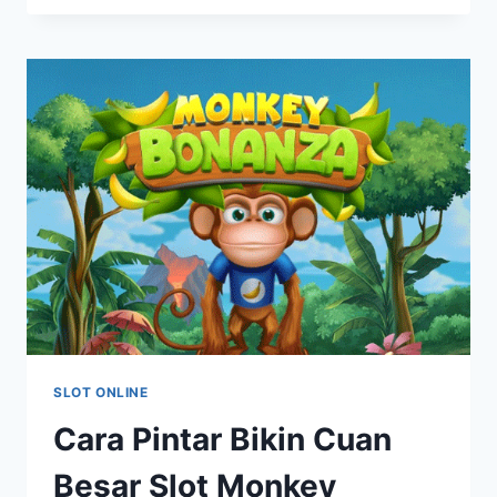
RAIH
CUAN
SLOT
ONLINE
CRAZY
RICH
TIGERS
SLOT ONLINE
Cara Pintar Bikin Cuan
Besar Slot Monkey