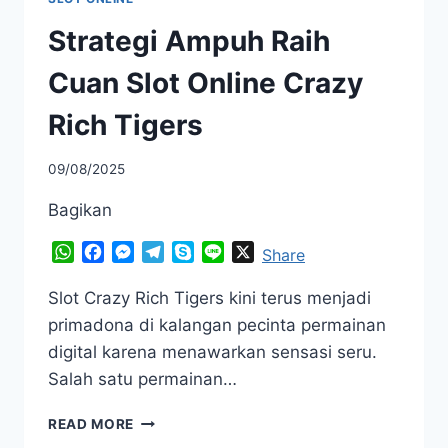
Strategi Ampuh Raih
Cuan Slot Online Crazy
Rich Tigers
By
09/08/2025
admint0953
Bagikan
WhatsApp
Facebook
Messenger
Telegram
Skype
Line
X
Share
Slot Crazy Rich Tigers kini terus menjadi
primadona di kalangan pecinta permainan
digital karena menawarkan sensasi seru.
Salah satu permainan…
STRATEGI
READ MORE
AMPUH