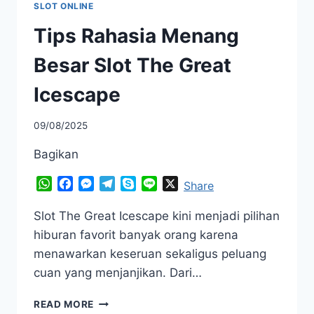
SLOT ONLINE
Tips Rahasia Menang
Besar Slot The Great
Icescape
By
09/08/2025
admint0953
Bagikan
WhatsApp
Facebook
Messenger
Telegram
Skype
Line
X
Share
Slot The Great Icescape kini menjadi pilihan
hiburan favorit banyak orang karena
menawarkan keseruan sekaligus peluang
cuan yang menjanjikan. Dari…
TIPS
READ MORE